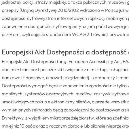
jednostek policji, straży miejskiej, a także publicznych muzeów i
przepisy (Unijną Dyrektywę 2016/2102 wdrożono w Polsce już w
dostępności cyfrowej stron internetowych i aplikacji mobilnyc
zapewnienie dostępności cyfrowej instytucjom państwowym jed
przełom, czyli objęcie standardem WCAG 2.1 również prywatne
Europejski Akt Dostępności a dostępność
Europejski Akt Dostępności (ang. European Accessibility Act, 
obejmie: transport pasażerski i związane z nim usługi, usługi a
bankowe i finansowe, a nawet urządzenia tj.: komputery i sma
Dostępności wymagać będzie zapewnienia zgodności nie tylko wit
mobilnych, systemów operacyjnych, mediów i rozrywki cyfrowej
umożliwiających zakup elektroniczny biletów, a przede wszyst
wymienionych sektorach będą zobowiązani do dostosowania się
Dyrektywy, z wyjątkiem mikroprzedsiębiorstw, które są zdefini
mniej niż 10 osób oraz o rocznym obrocie lub bilansie nieprzekr