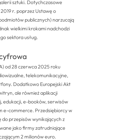
 galerii sztuki. Dotychczasowe
 2019 r. poprzez Ustawę o
h podmiotów publicznych) narzucają
nak wielkimi krokami nadchodzi
go sektora usług.
 cyfrowa
EAA) od 28 czerwca 2025 roku
udiowizualne, telekomunikacyjne,
rtfony. Dodatkowo Europejski Akt
ryn, ale również aplikacji
, edukacji, e-booków, serwisów
kim e-commerce. Przedsiębiorcy w
 do przepisów wynikających z
owane jako firmy zatrudniające
aczającym 2 milionów euro.