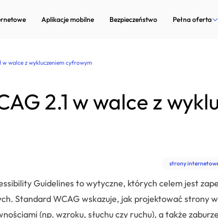
ernetowe
Aplikacje mobilne
Bezpieczeństwo
Pełna oferta
Strony inter
 w walce z wykluczeniem cyfrowym
Aplikacje mob
AG 2.1 w walce z wykl
Bezpieczeńst
Marketing in
Doradztwo te
strony internetow
Dedykowane 
sibility Guidelines to wytyczne, których celem jest zap
Zarządzanie p
ych. Standard WCAG wskazuje, jak projektować strony ww
nościami (np. wzroku, słuchu czy ruchu), a także zaburz
Systemy Com