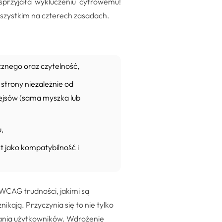
sprzyjała wykluczeniu cyfrowemu!
szystkim na czterech zasadach.
cznego oraz czytelność,
 strony niezależnie od
fejsów (sama myszka lub
u,
st jako kompatybilność i
 WCAG trudności, jakimi są
ikają. Przyczynia się to nie tylko
wania użytkowników. Wdrożenie