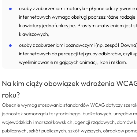
osoby z zaburzeniami motoryki - płynne odczytywanie i
internetowych wymaga obsługi poprzez różne rodzaje 
klawiatury jednofunkcyjne. Prostym ułatwieniem jest s
klawiszowych;
osoby z zaburzeniami poznawczymi (np. zespół Downa
internetowych do percepcji tej grupy odbiorców, czyli u
wyeliminowanie migających animacji, ikon i reklam.
Na kim ciąży obowiązek wdrożenia WCAG i
roku?
Obecnie wymóg stosowania standardów WCAG dotyczy szerokieg
jednostek samorządu terytorialnego, budżetowych, urzędów mi
wojewódzkich i marszałkowskich, agencji rządowych, domów kul
publicznych, szkół publicznych, szkół wyższych, ośrodków pomo