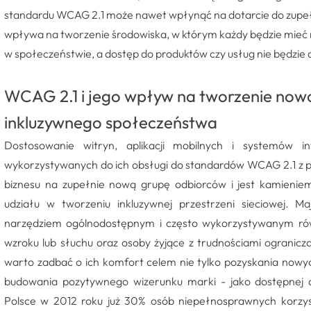
standardu WCAG 2.1 może nawet wpłynąć na dotarcie do zupeł
wpływa na tworzenie środowiska, w którym każdy będzie mieć
w społeczeństwie, a dostęp do produktów czy usług nie będzie 
WCAG 2.1 i jego wpływ na tworzenie now
inkluzywnego społeczeństwa
Dostosowanie witryn, aplikacji mobilnych i systemów i
wykorzystywanych do ich obsługi do standardów WCAG 2.1 z p
biznesu na zupełnie nową grupę odbiorców i jest kamieni
udziału w tworzeniu inkluzywnej przestrzeni sieciowej. M
narzędziem ogólnodostępnym i często wykorzystywanym rów
wzroku lub słuchu oraz osoby żyjące z trudnościami ogranicz
warto zadbać o ich komfort celem nie tylko pozyskania nowyc
budowania pozytywnego wizerunku marki - jako dostępnej 
Polsce w 2012 roku już 30% osób niepełnosprawnych korzys