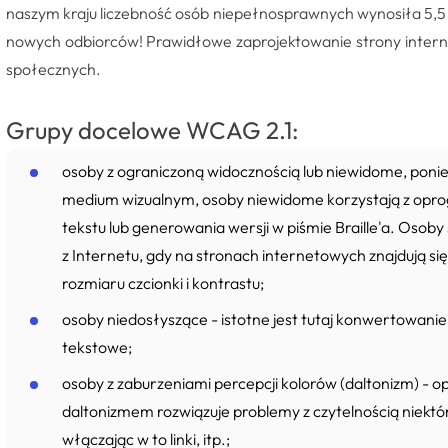
naszym kraju liczebność osób niepełnosprawnych wynosiła 5,5
nowych odbiorców! Prawidłowe zaprojektowanie strony interne
społecznych.
Grupy docelowe WCAG 2.1:
osoby z ograniczoną widocznością lub niewidome, ponie
medium wizualnym, osoby niewidome korzystają z opr
tekstu lub generowania wersji w piśmie Braille'a. Oso
z Internetu, gdy na stronach internetowych znajdują si
rozmiaru czcionki i kontrastu;
osoby niedosłyszące - istotne jest tutaj konwertowani
tekstowe;
osoby z zaburzeniami percepcji kolorów (daltonizm) - op
daltonizmem rozwiązuje problemy z czytelnością niektó
włączając w to linki, itp.;