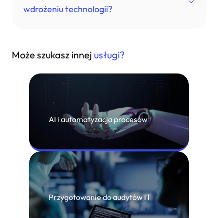
obecnymi systemami i procesami w Twojej firmie. Przed
wdrożeniu technologii?
wdrożeniem przeprowadzamy szczegółową analizę
kompatybilności i planujemy proces integracji, aby
zminimalizować zakłócenia w działaniu.
Oferujemy wsparcie techniczne i serwis posprzedażowy,
Może szukasz innej
usługi?
aby rozwiązywać wszelkie problemy, które mogą
wystąpić po wdrożeniu. Nasz zespół jest dostępny, aby
pomóc w rozwiązywaniu problemów i wprowadzać
niezbędne korekty.
AI i automatyzacja procesów
Przygotowanie do audytów IT