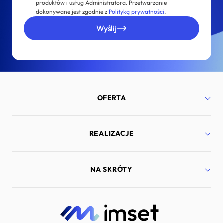
produktów i usług Administratora. Przetwarzanie
dokonywane jest zgodnie z
Polityką prywatności
.
Wyślij
OFERTA
Strony internetowe
REALIZACJE
Aplikacje mobilne
Bezpieczeństwo
Marketing internetowy
Port Lotniczy Gdańsk
NA SKRÓTY
Doradztwo technologiczne
Lyra Polska
Dedykowane rozwiązania
Murapol
Zarządzanie projektami IT
Diabetyk24
Kariera
Systemy Comarch ERP
Strefa wiedzy
Beditom