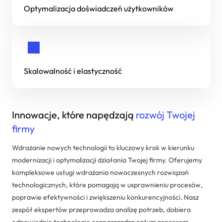
Optymalizacja doświadczeń użytkowników
Dedykowane rozwiązania
Zarządzanie projektami IT
Systemy Comarch ERP
Skalowalność i elastyczność
Innowacje, które napędzają
rozwój Twojej
firmy
Wdrażanie nowych technologii to kluczowy krok w kierunku
modernizacji i optymalizacji działania Twojej firmy. Oferujemy
kompleksowe usługi wdrażania nowoczesnych rozwiązań
technologicznych, które pomagają w usprawnieniu procesów,
poprawie efektywności i zwiększeniu konkurencyjności. Nasz
zespół ekspertów przeprowadza analizę potrzeb, dobiera