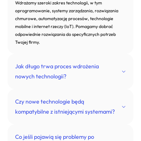
Wdrażamy szeroki zakres technologii, w tym
oprogramowanie, systemy zarządzania, rozwiązania
chmurowe, automatyzację procesów, technologie
mobilne i internet rzeczy (IoT). Pomagamy dobrać
odpowiednie rozwiązania do specyficznych potrzeb
Twojej firmy.
Jak długo trwa proces wdrożenia
nowych technologii?
Czas wdrożenia zależy od skali projektu i wybranych
Czy nowe technologie będą
technologii. Zazwyczaj proces wdrożenia trwa od kilku
kompatybilne z istniejącymi systemami?
tygodni do kilku miesięcy. Przed rozpoczęciem prac
przedstawiamy szczegółowy harmonogram i plan
działania.
Tak, zapewniamy pełną integrację nowych technologii z
Co jeśli pojawią się problemy po