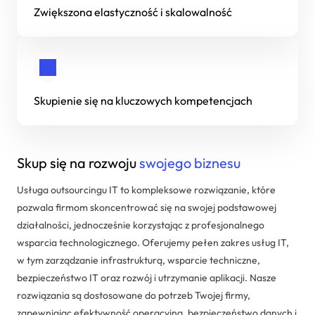
Zwiększona elastyczność i skalowalność
Dedykowane rozwiązania
Zarządzanie projektami IT
Systemy Comarch ERP
Skupienie się na kluczowych kompetencjach
Skup się na rozwoju
swojego biznesu
Usługa outsourcingu IT to kompleksowe rozwiązanie, które
pozwala firmom skoncentrować się na swojej podstawowej
działalności, jednocześnie korzystając z profesjonalnego
wsparcia technologicznego. Oferujemy pełen zakres usług IT,
w tym zarządzanie infrastrukturą, wsparcie techniczne,
bezpieczeństwo IT oraz rozwój i utrzymanie aplikacji. Nasze
rozwiązania są dostosowane do potrzeb Twojej firmy,
zapewniając efektywność operacyjną, bezpieczeństwo danych i