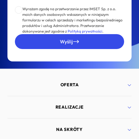
Wyrażam zgodę na przetwarzanie przez IMSET Sp. z o.o.
moich danych osobowych wskazanych w niniejszym
formularzu w celach sprzedaży i marketingu bezpośredniego
produktów i usług Administratora. Przetwarzanie
dokonywane jest zgodnie z
Polityką prywatności
.
Wyślij
OFERTA
Strony internetowe
REALIZACJE
Aplikacje mobilne
Bezpieczeństwo
Marketing internetowy
Port Lotniczy Gdańsk
NA SKRÓTY
Doradztwo technologiczne
Lyra Polska