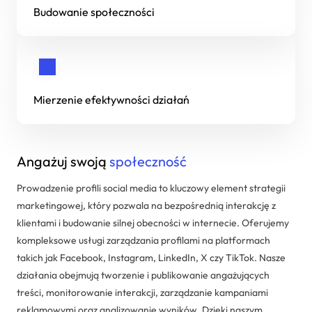
Budowanie społeczności
Dedykowane rozwiązania
Zarządzanie projektami IT
Systemy Comarch ERP
Mierzenie efektywności działań
Angażuj swoją
społeczność
Prowadzenie profili social media to kluczowy element strategii
marketingowej, który pozwala na bezpośrednią interakcję z
klientami i budowanie silnej obecności w internecie. Oferujemy
kompleksowe usługi zarządzania profilami na platformach
takich jak Facebook, Instagram, LinkedIn, X czy TikTok. Nasze
działania obejmują tworzenie i publikowanie angażujących
treści, monitorowanie interakcji, zarządzanie kampaniami
reklamowymi oraz analizowanie wyników. Dzięki naszym