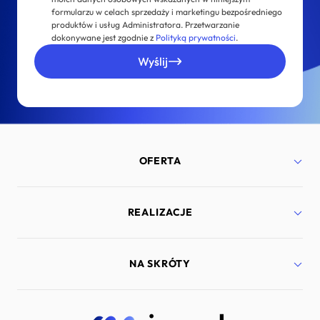
formularzu w celach sprzedaży i marketingu bezpośredniego
produktów i usług Administratora. Przetwarzanie
dokonywane jest zgodnie z
Polityką prywatności
.
Wyślij
OFERTA
Strony internetowe
REALIZACJE
Aplikacje mobilne
Bezpieczeństwo
Marketing internetowy
Port Lotniczy Gdańsk
NA SKRÓTY
Doradztwo technologiczne
Lyra Polska
Dedykowane rozwiązania
Murapol
Zarządzanie projektami IT
Diabetyk24
Kariera