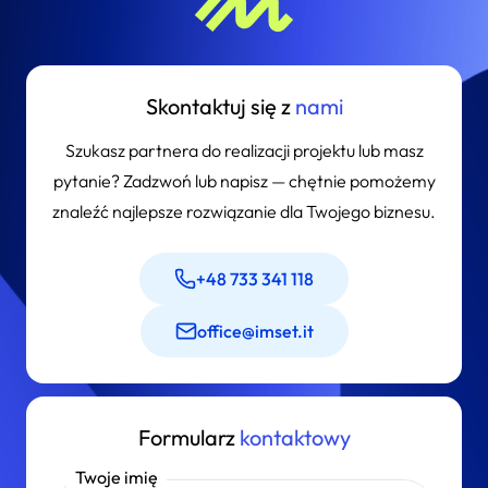
liczby obserwujących i konwersje. Regularnie
dostarczamy raporty, które pomagają ocenić
efektywność kampanii i dostosować strategię.
Skontaktuj się z
nami
Szukasz partnera do realizacji projektu lub masz
pytanie? Zadzwoń lub napisz — chętnie pomożemy
znaleźć najlepsze rozwiązanie dla Twojego biznesu.
+48 733 341 118
office@imset.it
Formularz
kontaktowy
Twoje imię