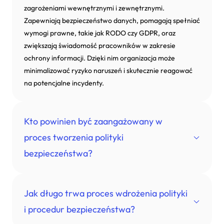
zagrożeniami wewnętrznymi i zewnętrznymi.
Zapewniają bezpieczeństwo danych, pomagają spełniać
wymogi prawne, takie jak RODO czy GDPR, oraz
zwiększają świadomość pracowników w zakresie
ochrony informacji. Dzięki nim organizacja może
minimalizować ryzyko naruszeń i skutecznie reagować
na potencjalne incydenty.
Kto powinien być zaangażowany w
proces tworzenia polityki
bezpieczeństwa?
W tworzenie polityki bezpieczeństwa powinny być
Jak długo trwa proces wdrożenia polityki
zaangażowane kluczowe osoby i działy, takie jak
i procedur bezpieczeństwa?
specjaliści ds. IT, zespół zarządzania ryzykiem, dział HR