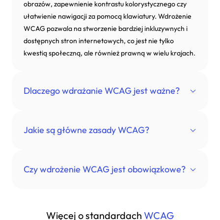
obrazów, zapewnienie kontrastu kolorystycznego czy
ułatwienie nawigacji za pomocą klawiatury. Wdrożenie
WCAG pozwala na stworzenie bardziej inkluzywnych i
dostępnych stron internetowych, co jest nie tylko
kwestią społeczną, ale również prawną w wielu krajach.
Dlaczego wdrażanie WCAG jest ważne?
Wdrażanie WCAG (Web Content Accessibility
Jakie są główne zasady WCAG?
Guidelines) jest kluczowe, ponieważ zapewnia, że strona
internetowa jest dostępna dla osób z różnymi rodzajami
niepełnosprawności, takimi jak problemy ze wzrokiem,
WCAG (Web Content Accessibility Guidelines) opiera się
Czy wdrożenie WCAG jest obowiązkowe?
słuchem czy mobilnością. Przestrzeganie tych
na czterech głównych zasadach: postrzegalności,
wytycznych poprawia doświadczenia użytkowników,
funkcjonalności, zrozumiałości i solidności. Każda z tych
umożliwiając im pełne korzystanie z zasobów online.
zasad zawiera szczegółowe wytyczne, które pomagają
W wielu krajach, w tym w Unii Europejskiej, istnieją
Więcej o standardach
WCAG
Ponadto, zgodność z WCAG może pomóc w spełnieniu
tworzyć treści internetowe dostępne dla wszystkich
przepisy prawne wymagające, aby strony internetowe,