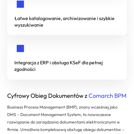
Dedykowane rozwiązania
Zarządzanie projektami IT
Łatwe katalogowanie, archiwizowanie i szybkie
wyszukiwanie
Systemy Comarch ERP
Integracja z ERP i obsługa KSeF dla pełnej
zgodności
Cyfrowy Obieg Dokumentów z
Comarch BPM
Business Process Management (BMP), znany wcześniej jako
DMS – Document Management System, to nowoczesne
rozwiązanie do zarządzania dokumentami elektronicznymi w
firmie. Umożliwia kompleksową obsługę obiegu dokumentów –