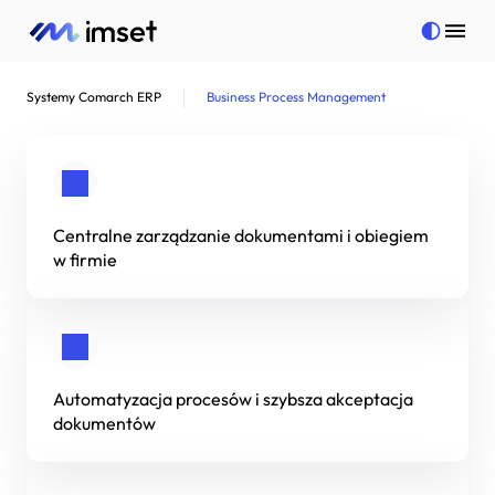
Systemy Comarch ERP
Business Process Management
Strony internetowe
Aplikacje mobilne
Bezpieczeństwo
Centralne zarządzanie dokumentami i obiegiem
Pełna oferta
w firmie
Więcej
Pełna oferta
Kontakt
Strony internetowe
Więcej
Aplikacje mobilne
Realizacje
Automatyzacja procesów i szybsza akceptacja
Bezpieczeństwo
Strefa wiedzy
Cyfrowy porządek w firmie dzięki
dokumentów
Marketing internetowy
Kariera
C
o
m
a
r
c
h
B
P
M
Doradztwo technologiczne
Polityka prywatności