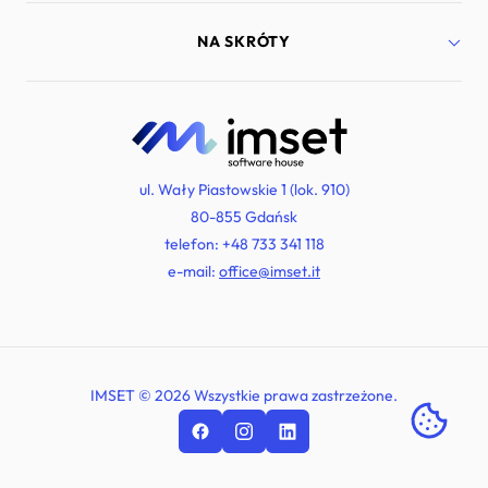
Bezpieczeństwo
Marketing internetowy
Port Lotniczy Gdańsk
NA SKRÓTY
Doradztwo technologiczne
Lyra Polska
Dedykowane rozwiązania
Murapol
Zarządzanie projektami IT
Diabetyk24
Kariera
Systemy Comarch ERP
Strefa wiedzy
Beditom
Polityka prywatności
Wutkowski
ul. Wały Piastowskie 1 (lok. 910)
Polfert Group
80-855 Gdańsk
Newater
telefon:
+48 733 341 118
e-mail:
office@imset.it
IMSET © 2026 Wszystkie prawa zastrzeżone.
Zarz
plik
cook