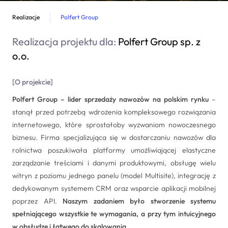
Dedykowane rozwiązania
Realizacje
Polfert Group
Zarządzanie projektami IT
Realizacja projektu dla:
Polfert Group sp. z
Systemy Comarch ERP
o.o.
[
O projekcie
]
Polfert Group – lider sprzedaży nawozów na polskim rynku
–
stanął przed potrzebą wdrożenia kompleksowego rozwiązania
internetowego, które sprostałoby wyzwaniom nowoczesnego
biznesu. Firma specjalizująca się w dostarczaniu nawozów dla
rolnictwa poszukiwała platformy umożliwiającej elastyczne
zarządzanie treściami i danymi produktowymi, obsługę wielu
witryn z poziomu jednego panelu (model Multisite), integrację z
dedykowanym systemem CRM oraz wsparcie aplikacji mobilnej
poprzez API.
Naszym zadaniem było stworzenie systemu
spełniającego wszystkie te wymagania, a przy tym intuicyjnego
w obsłudze i łatwego do skalowania.