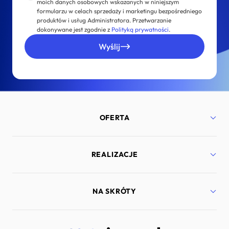
moich danych osobowych wskazanych w niniejszym
formularzu w celach sprzedaży i marketingu bezpośredniego
produktów i usług Administratora. Przetwarzanie
dokonywane jest zgodnie z
Polityką prywatności
.
Wyślij
OFERTA
Strony internetowe
REALIZACJE
Aplikacje mobilne
Bezpieczeństwo
Marketing internetowy
Port Lotniczy Gdańsk
NA SKRÓTY
Doradztwo technologiczne
Lyra Polska
Dedykowane rozwiązania
Murapol
Zarządzanie projektami IT
Diabetyk24
Kariera