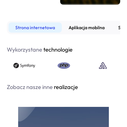
Strona internetowa
Aplikacja mobilna
Sys
Wykorzystane
technologie
Zobacz nasze inne
realizacje