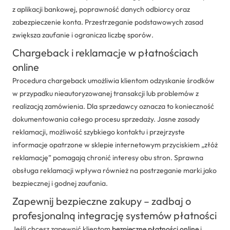
z aplikacji bankowej, poprawność danych odbiorcy oraz
zabezpieczenie konta. Przestrzeganie podstawowych zasad
zwiększa zaufanie i ogranicza liczbę sporów.
Chargeback i reklamacje w płatnościach
online
Procedura chargeback umożliwia klientom odzyskanie środków
w przypadku nieautoryzowanej transakcji lub problemów z
realizacją zamówienia. Dla sprzedawcy oznacza to konieczność
dokumentowania całego procesu sprzedaży. Jasne zasady
reklamacji, możliwość szybkiego kontaktu i przejrzyste
informacje opatrzone w sklepie internetowym przyciskiem „złóż
reklamację” pomagają chronić interesy obu stron. Sprawna
obsługa reklamacji wpływa również na postrzeganie marki jako
bezpiecznej i godnej zaufania.
Zapewnij bezpieczne zakupy – zadbaj o
profesjonalną integrację systemów płatności
Jeśli chcesz zapewnić klientom
bezpieczne płatności online
i