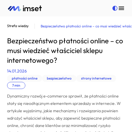
Strefa wiedzy
Bezpieczeństwo płatności online – co musi wiedzieć właśc
Strony internetowe
Bezpieczeństwo płatności online – co
Aplikacje mobilne
musi wiedzieć właściciel sklepu
Bezpieczeństwo
internetowego?
Pełna oferta
14.01.2026
Więcej
Pełna oferta
płatności online
bezpieczeństwo
strony internetowe
Kontakt
Strony internetowe
Więcej
7 min
Dynamiczny rozwój e-commerce sprawił, że płatności online
Aplikacje mobilne
Realizacje
stały się nieodłącznym elementem sprzedaży w internecie. W
Bezpieczeństwo
Strefa wiedzy
artykule wyjaśnimy, jakie mechanizmy i rozwiązania powinien
Marketing internetowy
Kariera
wdrożyć właściciel sklepu, aby zapewnić bezpieczne płatności
online, chronić dane klientów oraz minimalizować ryzyko
Doradztwo technologiczne
Polityka prywatności