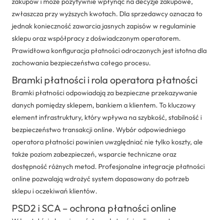
zakupów i może pozytywnie wpłynąć na decyzje zakupowe,
zwłaszcza przy wyższych kwotach. Dla sprzedawcy oznacza to
jednak konieczność zawarcia jasnych zapisów w regulaminie
sklepu oraz współpracy z doświadczonym operatorem.
Prawidłowa konfiguracja płatności odroczonych jest istotna dla
zachowania bezpieczeństwa całego procesu.
Bramki płatności i rola operatora płatności
Bramki płatności odpowiadają za bezpieczne przekazywanie
danych pomiędzy sklepem, bankiem a klientem. To kluczowy
element infrastruktury, który wpływa na szybkość, stabilność i
bezpieczeństwo transakcji online. Wybór odpowiedniego
operatora płatności powinien uwzględniać nie tylko koszty, ale
także poziom zabezpieczeń, wsparcie techniczne oraz
dostępność różnych metod. Profesjonalne integracje płatności
online pozwalają wdrożyć system dopasowany do potrzeb
sklepu i oczekiwań klientów.
PSD2 i SCA – ochrona płatności online