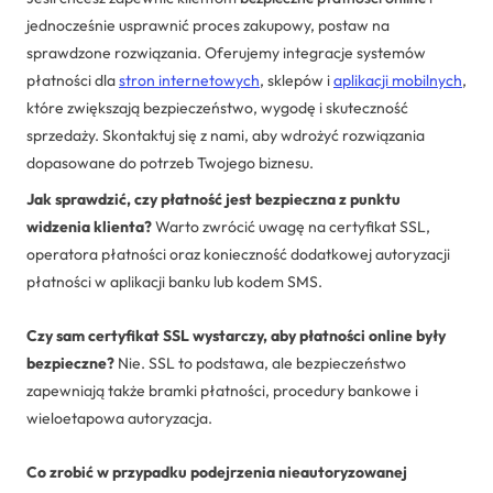
jednocześnie usprawnić proces zakupowy, postaw na
sprawdzone rozwiązania. Oferujemy integracje systemów
płatności dla
stron internetowych
, sklepów i
aplikacji mobilnych
,
które zwiększają bezpieczeństwo, wygodę i skuteczność
sprzedaży. Skontaktuj się z nami, aby wdrożyć rozwiązania
dopasowane do potrzeb Twojego biznesu.
Jak sprawdzić, czy płatność jest bezpieczna z punktu
widzenia klienta?
Warto zwrócić uwagę na certyfikat SSL,
operatora płatności oraz konieczność dodatkowej autoryzacji
płatności w aplikacji banku lub kodem SMS.
Czy sam certyfikat SSL wystarczy, aby płatności online były
bezpieczne?
Nie. SSL to podstawa, ale bezpieczeństwo
zapewniają także bramki płatności, procedury bankowe i
wieloetapowa autoryzacja.
Co zrobić w przypadku podejrzenia nieautoryzowanej