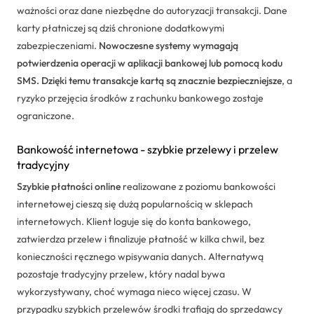
ważności oraz dane niezbędne do autoryzacji transakcji. Dane
karty płatniczej są dziś chronione dodatkowymi
zabezpieczeniami.
Nowoczesne systemy wymagają
potwierdzenia operacji w aplikacji bankowej lub pomocą kodu
SMS. Dzięki temu transakcje kartą są znacznie bezpieczniejsze
, a
ryzyko przejęcia środków z rachunku bankowego zostaje
ograniczone.
Bankowość internetowa - szybkie przelewy i przelew
tradycyjny
Szybkie płatności online
realizowane z poziomu bankowości
internetowej cieszą się dużą popularnością w sklepach
internetowych. Klient loguje się do konta bankowego,
zatwierdza przelew i finalizuje płatność w kilka chwil, bez
konieczności ręcznego wpisywania danych. Alternatywą
pozostaje tradycyjny przelew, który nadal bywa
wykorzystywany, choć wymaga nieco więcej czasu. W
przypadku szybkich przelewów środki trafiają do sprzedawcy