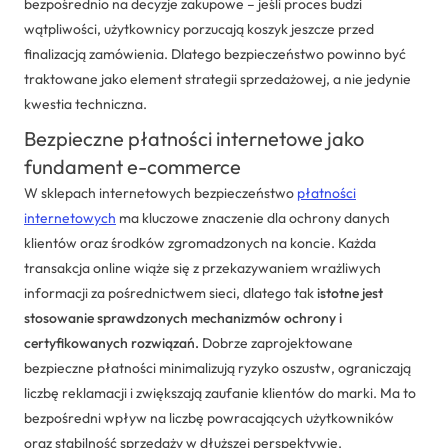
bezpośrednio na decyzje zakupowe – jeśli proces budzi
wątpliwości, użytkownicy porzucają koszyk jeszcze przed
finalizacją zamówienia. Dlatego bezpieczeństwo powinno być
traktowane jako element strategii sprzedażowej, a nie jedynie
kwestia techniczna.
Bezpieczne płatności internetowe jako
fundament e-commerce
W sklepach internetowych bezpieczeństwo
płatności
internetowych
ma kluczowe znaczenie dla ochrony danych
klientów oraz środków zgromadzonych na koncie. Każda
transakcja online wiąże się z przekazywaniem wrażliwych
informacji za pośrednictwem sieci, dlatego tak
istotne jest
stosowanie sprawdzonych mechanizmów ochrony i
certyfikowanych rozwiązań.
Dobrze zaprojektowane
bezpieczne płatności minimalizują ryzyko oszustw, ograniczają
liczbę reklamacji i zwiększają zaufanie klientów do marki. Ma to
bezpośredni wpływ na liczbę powracających użytkowników
oraz stabilność sprzedaży w dłuższej perspektywie.