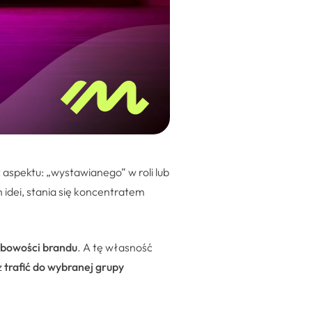
aspektu: „wystawianego” w roli lub
 idei, stania się koncentratem
obowości brandu
. A tę własność
z
trafić do wybranej grupy