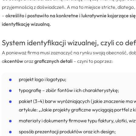
przyjemnością z doświadczeń. A ma to miejsce stricte, dlatego,
–
określiło i postawiło na konkretne i lukratywnie kojarzące się
identyfikację wizualną.
System identyfikacji wizualnej, czyli co de
A ponieważ firma musi zaznaczyć na rynku swoją obecność, dob
a
kcentów
oraz
graficznych detali
– czyni to poprzez:
projekt logo i logotypu;
typografię – zbiór fontów i ich charakterystykę;
pakiet (3-4) barw wyróżniających (jakie znaczenie ma w
artykule: „Jakie projekty graficzne wyciągają portfel z ki
materiały i dokumenty firmowe typu faktury, ulotki, wiz
sposób prezentacji produktów oraz ich design;