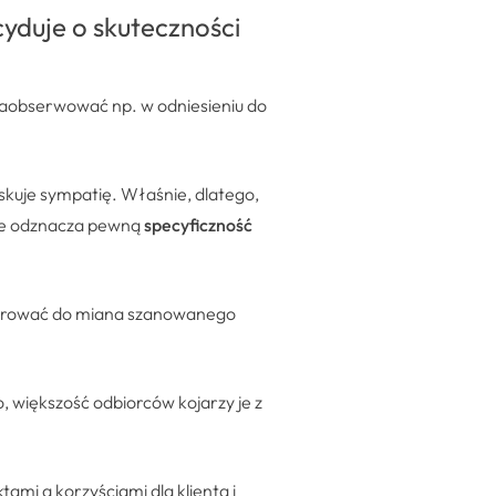
cyduje o skuteczności
 zaobserwować np. w odniesieniu do
skuje sympatię. Właśnie, dlatego,
nie odznacza pewną
specyficzność
spirować do miana szanowanego
, większość odbiorców kojarzy je z
tami a korzyściami dla klienta i