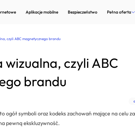
ernetowe
Aplikacje mobilne
Bezpieczeństwo
Pełna oferta
Strony inter
alna, czyli ABC magnetycznego brandu
Aplikacje mob
a wizualna, czyli ABC
Bezpieczeńst
Marketing in
ego brandu
Doradztwo te
Dedykowane 
a to ogół symboli oraz kodeks zachowań mające na celu 
Zarządzanie p
 na pewną ekskluzywność.
Systemy Com