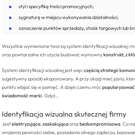
styl i specyfikę treści promocyjnych;
sygnaturę w miejscu wykonywania działalności;
oznaczenie punktów sprzedaży, stoisk targowych lub ś
Wszystkie wymienione tworzą system identyfikacji wizualnej i 
oraz powtarzalne ich użycie budować wymowny
konstrukt, z k
System identyfikacji wizualnej jest więc
częścią strategii komuni
sugestywny sposób eksponowany. A przy okazji mieć jasny, klarow
punktu wbijać się w pamięć. A dzięki czemu móc
popularyzować 
świadomość marki
. Gdyż…
Identyfikacja wizualna skutecznej firmy
Jest
elektryzująca
,
zaskakująca
oraz
bezkompromisowa
. Co n
wrażenia pewności siebie, posiadania silnego zaplecza, bazowa