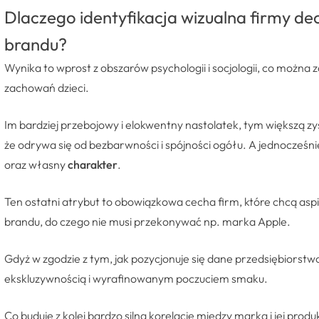
Dlaczego identyfikacja wizualna firmy de
brandu?
Wynika to wprost z obszarów psychologii i socjologii, co można
zachowań dzieci.
Im bardziej przebojowy i elokwentny nastolatek, tym większą zy
że odrywa się od bezbarwności i spójności ogółu. A jednocześ
oraz własny
charakter
.
Ten ostatni atrybut to obowiązkowa cecha firm, które chcą a
brandu, do czego nie musi przekonywać np. marka Apple.
Gdyż w zgodzie z tym, jak pozycjonuje się dane przedsiębiorstwo
ekskluzywnością i wyrafinowanym poczuciem smaku.
Co buduje z kolei bardzo silną korelację między marką i jej produk