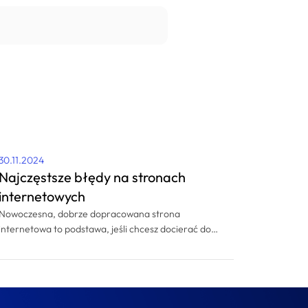
30.11.2024
Najczęstsze błędy na stronach
internetowych
Nowoczesna, dobrze dopracowana strona
internetowa to podstawa, jeśli chcesz docierać do
nowych klientów w sieci. Masz wrażenie, że strona
www Twojej firmy może nie spełniać oczekiwań
klientów? A może dopiero planujesz zlecenie
przygotowania strony internetowej i chcesz mieć
pewność, że unikniesz popularnych błędów? Sprawdź,