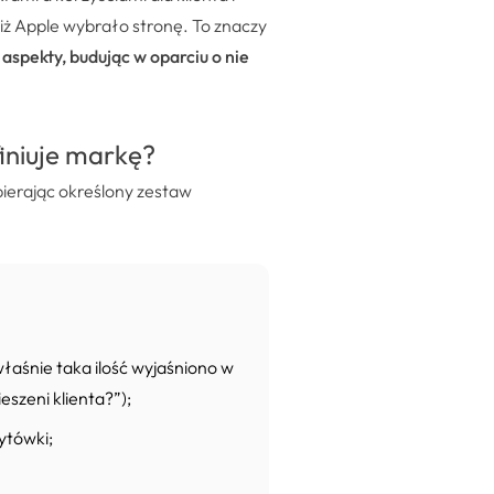
 iż Apple wybrało stronę. To znaczy
 aspekty, budując w oparciu o nie
finiuje markę?
ierając określony zestaw
łaśnie taka ilość wyjaśniono w
eszeni klienta?”);
ytówki;