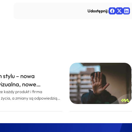
Udostępnij:
 stylu – nowa
wizualna, nowe
że każdy produkt i firma
 życia, a zmiany są odpowiedzią
 nas to coś więcej – rebranding
 z naszego podejścia do pracy. Od
ostęp. Nasze projekty rozwijają
ocesie opartym na iteracjach i
u. Uważnie przyglądamy się