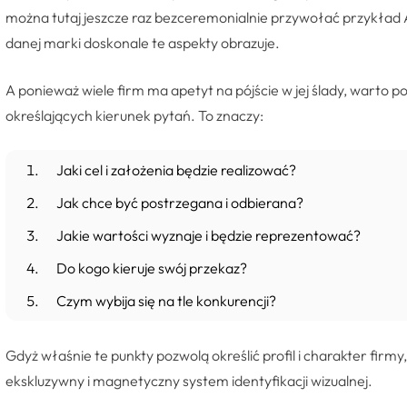
można tutaj jeszcze raz bezceremonialnie przywołać przykład A
danej marki doskonale te aspekty obrazuje.
A ponieważ wiele firm ma apetyt na pójście w jej ślady, warto p
określających kierunek pytań. To znaczy:
Jaki cel i założenia będzie realizować?
Jak chce być postrzegana i odbierana?
Jakie wartości wyznaje i będzie reprezentować?
Do kogo kieruje swój przekaz?
Czym wybija się na tle konkurencji?
Gdyż właśnie te punkty pozwolą określić profil i charakter fi
ekskluzywny i magnetyczny system identyfikacji wizualnej.