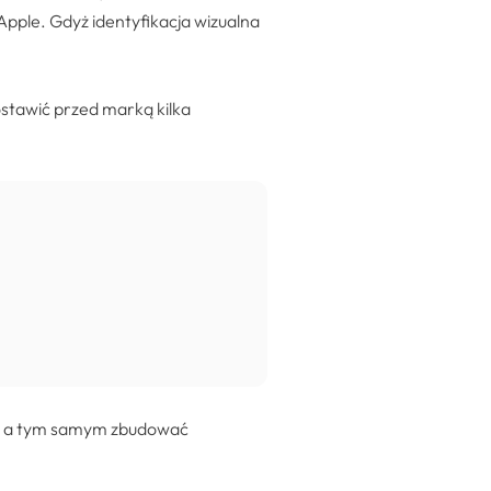
pple. Gdyż identyfikacja wizualna
ostawić przed marką kilka
rmy, a tym samym zbudować