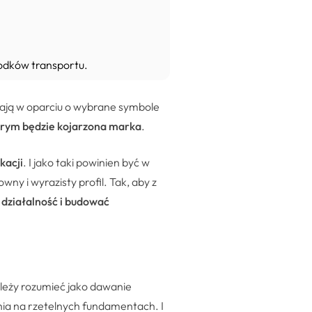
rodków transportu.
mają w oparciu o wybrane symbole
tórym będzie kojarzona marka
.
kacji
. I jako taki powinien być w
ny i wyrazisty profil. Tak, aby z
działalność i budować
ależy rozumieć jako dawanie
nia na rzetelnych fundamentach. I