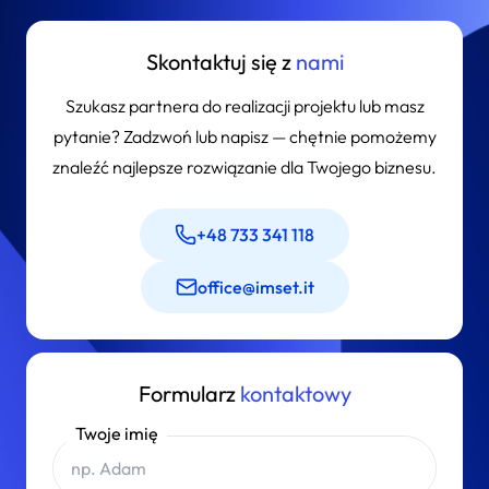
niedostosowany do oczekiwań użytkowników. Właśnie dlatego
wybór odpowiedniego rozwiązania obsługującego płatności
subskrypcyjne powinien być przemyślaną decyzją strategiczną,
Skontaktuj się z
nami
a nie jedynie technicznym dodatkiem do systemu.
Szukasz partnera do realizacji projektu lub masz
pytanie? Zadzwoń lub napisz — chętnie pomożemy
znaleźć najlepsze rozwiązanie dla Twojego biznesu.
+48 733 341 118
office@imset.it
Formularz
kontaktowy
Twoje imię