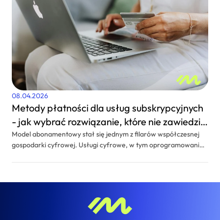
08.04.2026
Metody płatności dla usług subskrypcyjnych
- jak wybrać rozwiązanie, które nie zawiedzie
klientów?
Model abonamentowy stał się jednym z filarów współczesnej
gospodarki cyfrowej. Usługi cyfrowe, w tym oprogramowanie
w chmurze, platformy streamingowe, a także aplikacje mobilne
i strony internetowe oferujące dostęp do różnych narzędzi,
coraz częściej funkcjonują w oparciu o subskrypcyjny model
płatności z regularnymi, cyklicznymi rozliczeniami. Jednak
nawet najlepiej zaprojektowany produkt nie obroni się, jeśli
proces płatności będzie nieintuicyjny, zawodny lub