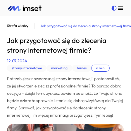
Strefa wiedzy
Jak przygotować się do zlecenia strony internetowej firmi
Strony internetowe
Jak przygotować się do zlecenia
Aplikacje mobilne
strony internetowej firmie?
Bezpieczeństwo
12.07.2024
Pełna oferta
strony internetowe
marketing
biznes
6 min
Więcej
Pełna oferta
Potrzebujesz nowoczesnej strony internetowej i postanowiłeś,
Kontakt
Strony internetowe
Więcej
że jej stworzenie zlecisz profesjonalnej firmie? To bardzo dobra
decyzja – dzięki temu zyskasz bowiem pewność, że Twoja strona
Aplikacje mobilne
Realizacje
będzie działała sprawnie i stanie się dobrą wizytówką dla Twojej
Bezpieczeństwo
Strefa wiedzy
firmy. Sprawdź, jak przygotować się do zlecenia strony
internetowej. Im więcej informacji przygotujesz, tym lepiej!
Marketing internetowy
Kariera
Doradztwo technologiczne
Polityka prywatności