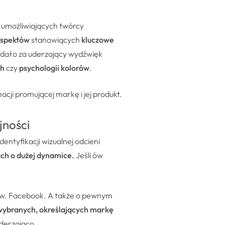
i umożliwiających twórcy
spektów
stanowiących
kluczowe
iadało za uderzający wydźwięk
ch
czy
psychologii kolorów
.
cji promującej markę i jej produkt.
jności
entyfikacji wizualnej odcieni
ch o dużej dynamice.
Jeśli ów
 ww. Facebook. A także o pewnym
wybranych, określających markę
uderzająco.