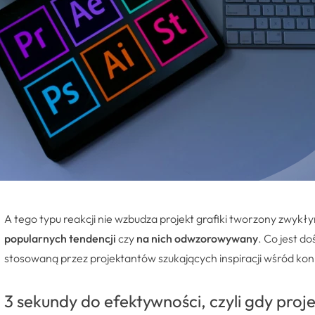
A tego typu reakcji nie wzbudza projekt grafiki tworzony zwyk
popularnych tendencji
czy
na nich odwzorowywany
. Co jest d
stosowaną przez projektantów szukających inspiracji wśród ko
3 sekundy do efektywności, czyli gdy proje