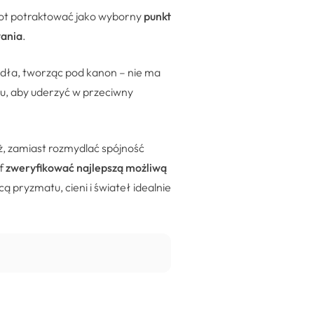
miot potraktować jako wyborny
punkt
wania
.
ródła, tworząc pod kanon – nie ma
mu, aby uderzyć w przeciwny
ż, zamiast rozmydlać spójność
af
zweryfikować najlepszą możliwą
ą pryzmatu, cieni i świateł idealnie