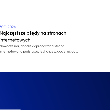
30.11.2024
Najczęstsze błędy na stronach
internetowych
Nowoczesna, dobrze dopracowana strona
internetowa to podstawa, jeśli chcesz docierać do
nowych klientów w sieci. Masz wrażenie, że strona
www Twojej firmy może nie spełniać oczekiwań
klientów? A może dopiero planujesz zlecenie
przygotowania strony internetowej i chcesz mieć
pewność, że unikniesz popularnych błędów? Sprawdź,
jakie są najczęstsze błędy na stronach internetowych.