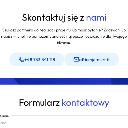
zez nową identyfikację wizualną,
ej oddają naszą obecną tożsamość.
Skontaktuj się z
nami
Szukasz partnera do realizacji projektu lub masz pytanie? Zadzwoń lub
napisz — chętnie pomożemy znaleźć najlepsze rozwiązanie dla Twojego
biznesu.
+48 733 341 118
office@imset.it
Formularz
kontaktowy
e imię