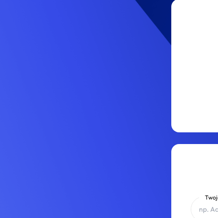
Imset na nowo – popr
której elementy lepi
Twoj