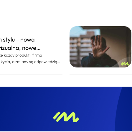
 stylu – nowa
wizualna, nowe
że każdy produkt i firma
 życia, a zmiany są odpowiedzią
 nas to coś więcej – rebranding
 z naszego podejścia do pracy. Od
ostęp. Nasze projekty rozwijają
ocesie opartym na iteracjach i
u. Uważnie przyglądamy się
ciągamy wnioski i na ich
coraz lepsze rozwiązania. To
e doprowadziło nas do momentu,
owy wizerunek przestał w pełni
teśmy. Dlatego dziś przedstawiamy