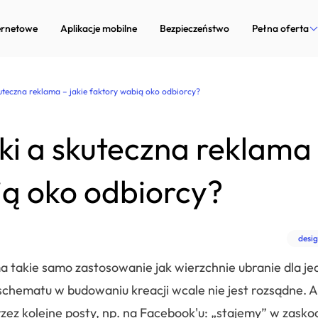
ernetowe
Aplikacje mobilne
Bezpieczeństwo
Pełna oferta
Strony inter
skuteczna reklama – jakie faktory wabią oko odbiorcy?
Aplikacje mob
iki a skuteczna reklama 
Bezpieczeńst
Marketing in
ią oko odbiorcy?
Doradztwo te
desi
Dedykowane 
 ma takie samo zastosowanie jak wierzchnie ubranie dla je
Zarządzanie p
schematu w budowaniu kreacji wcale nie jest rozsądne. A
 przez kolejne posty, np. na Facebook'u: „stajemy” w zask
Systemy Com