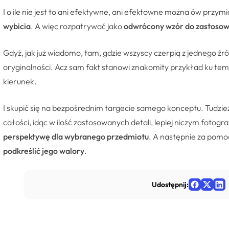
I o ile nie jest to ani efektywne, ani efektowne można ów przy
wybicia
. A więc rozpatrywać jako
odwrócony wzór do zastoso
Gdyż, jak już wiadomo, tam, gdzie wszyscy czerpią z jednego ź
oryginalności. Acz sam fakt stanowi znakomity przykład ku te
kierunek.
I skupić się na bezpośrednim targecie samego konceptu. Tudzie
całości, idąc w ilość zastosowanych detali, lepiej niczym fotogr
perspektywę dla wybranego przedmiotu
. A następnie za pomoc
podkreślić jego walory
.
Udostępnij: