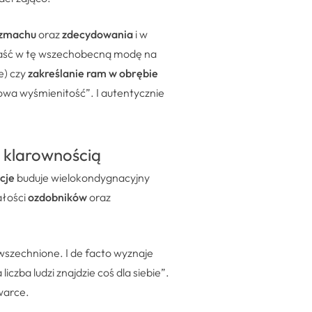
ozmachu
oraz
zdecydowania
i w
 wpaść w tę wszechobecną modę na
e) czy
zakreślanie ram w obrębie
ojowa wyśmienitość”. I autentycznie
z klarownością
pcje
buduje wielokondygnacyjny
ałości
ozdobników
oraz
wszechnione. I de facto wyznaje
liczba ludzi znajdzie coś dla siebie”
.
warce.