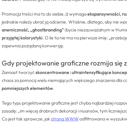
Promocja treści ma to do siebie, iż wymaga
ekspansywności, r
jednakie należy ubrać ją odcienie. Właśnie, dlatego, aby nie
anemiczność, „ghostbranding”
(bycie niezauważalnym w tłumi
przyjętej kolorystyki
. O ile ta nie ma na pierwsze imię: „przeb
zapewnia pożądaną konwersję.
Gdy projektowanie graficzne rozmija się 
Zamiast tworzyć
skoncentrowane
i
ultraintensyfikujące konce
chaos za pomocą wielu niemających większego znaczenia dla c
pomniejszych elementów
.
Tego typu projektowanie graficzne jest chyba najbardziej rozpo
zasadę:
„im więcej drobnych dekoracji i niuansów, tym liczniejsza 
Co jest tak sprawcze, jak
strona WWW
odfiltrowana w wyszuki