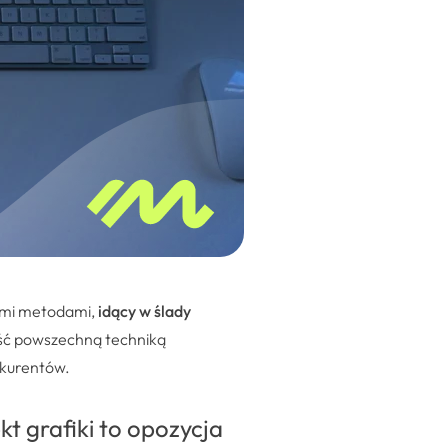
łymi metodami,
idący w ślady
ość powszechną techniką
nkurentów.
kt grafiki to opozycja