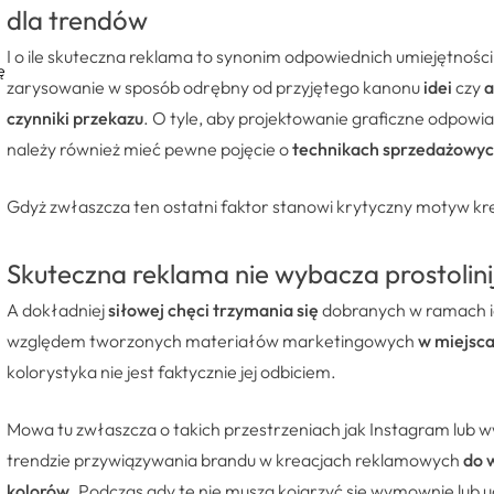
dla trendów
I o ile skuteczna reklama to synonim odpowiednich umiejętnośc
ę
zarysowanie w sposób odrębny od przyjętego kanonu
idei
czy
a
czynniki przekazu
. O tyle, aby projektowanie graficzne odpow
należy również mieć pewne pojęcie o
technikach sprzedażowy
Gdyż zwłaszcza ten ostatni faktor stanowi krytyczny motyw krea
Skuteczna reklama nie wybacza prostolini
A dokładniej
siłowej chęci trzymania się
dobranych w ramach id
względem tworzonych materiałów marketingowych
w miejsca
kolorystyka nie jest faktycznie jej odbiciem.
Mowa tu zwłaszcza o takich przestrzeniach jak Instagram lub
trendzie przywiązywania brandu w kreacjach reklamowych
do 
kolorów
. Podczas gdy te nie muszą kojarzyć się wymownie lub 