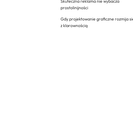
Skuteczna reklama nie wybacza
prostolinijności
Gdy projektowanie graficzne rozmija si
z klarownością