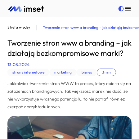
Strefa wiedzy
Tworzenie stron www a branding – jak działają bezkom
Strony internetowe
Tworzenie stron www a branding – jak
Aplikacje mobilne
działają bezkompromisowe marki?
Bezpieczeństwo
13.08.2024
Pełna oferta
strony internetowe
marketing
biznes
3 min
Więcej
Pełna oferta
Jakkolwiek tworzenie stron WWW to proces, który opiera się na
Kontakt
Strony internetowe
Więcej
założeniach brandingowych. Tak większość marek nie dość, że
nie wykorzystuje własnego potencjału, to nie potrafi również
Aplikacje mobilne
Realizacje
czerpać z przykładu innych.
Bezpieczeństwo
Strefa wiedzy
Marketing internetowy
Kariera
Doradztwo technologiczne
Polityka prywatności