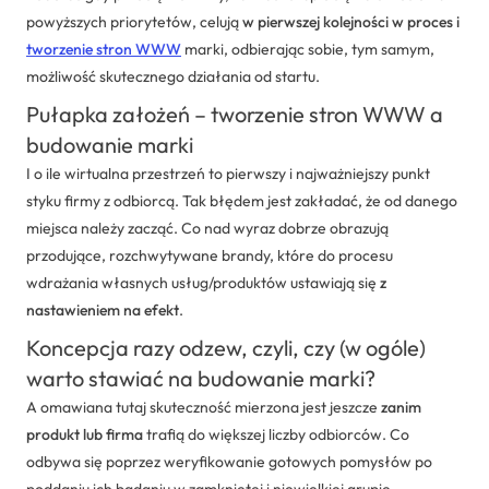
powyższych priorytetów, celują
w pierwszej kolejności w proces i
tworzenie stron WWW
marki, odbierając sobie, tym samym,
możliwość skutecznego działania od startu.
Pułapka założeń – tworzenie stron WWW a
budowanie marki
I o ile wirtualna przestrzeń to pierwszy i najważniejszy punkt
styku firmy z odbiorcą. Tak błędem jest zakładać, że od danego
miejsca należy zacząć. Co nad wyraz dobrze obrazują
przodujące, rozchwytywane brandy, które do procesu
wdrażania własnych usług/produktów ustawiają się
z
nastawieniem na efekt
.
Koncepcja razy odzew, czyli, czy (w ogóle)
warto stawiać na budowanie marki?
A omawiana tutaj skuteczność mierzona jest jeszcze
zanim
produkt lub firma
trafią do większej liczby odbiorców. Co
odbywa się poprzez weryfikowanie gotowych pomysłów po
poddaniu ich badaniu w zamkniętej i niewielkiej grupie