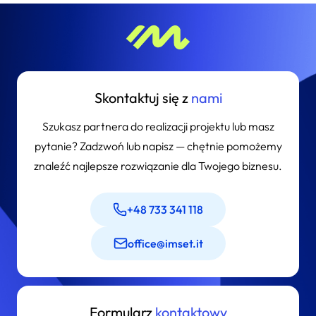
pozwala tworzyć rozbudowane strony internetowe i aplikacje
webowe. Platforma wyróżnia się możliwością łatwego
dostosowania do potrzeb użytkownika, obsługą wielojęzycznych
treści oraz integracją z innymi systemami, co czyni ją
odpowiednią dla firm wymagających bardziej rozbudowanych
rozwiązań niż te oferowane przez standardowy WordPress. W
Skontaktuj się z
nami
artykule przyglądamy się kluczowym funkcjom systemu i
podpowiadamy, w jakich projektach sprawdza się najlepiej i
Szukasz partnera do realizacji projektu lub masz
jakie korzyści przynosi jego wdrożenie.
pytanie? Zadzwoń lub napisz — chętnie pomożemy
znaleźć najlepsze rozwiązanie dla Twojego biznesu.
+48 733 341 118
office@imset.it
Formularz
kontaktowy