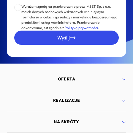
Wyrażam zgodę na przetwarzanie przez IMSET Sp. z o.o.
moich danych osobowych wskazanych w niniejszym
formularzu w celach sprzedaży i marketingu bezpośredniego
produktów i usług Administratora. Przetwarzanie
dokonywane jest zgodnie z
Polityką prywatności
.
Wyślij
OFERTA
Strony internetowe
REALIZACJE
Aplikacje mobilne
Bezpieczeństwo
Marketing internetowy
Port Lotniczy Gdańsk
NA SKRÓTY
Doradztwo technologiczne
Lyra Polska