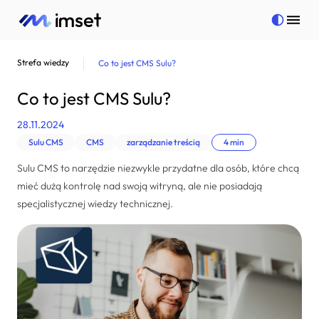
Strefa wiedzy
Co to jest CMS Sulu?
Strony internetowe
Co to jest CMS Sulu?
Aplikacje mobilne
28.11.2024
Bezpieczeństwo
Sulu CMS
CMS
zarządzanie treścią
4 min
Pełna oferta
Sulu CMS to narzędzie niezwykle przydatne dla osób, które chcą
Więcej
Pełna oferta
mieć dużą kontrolę nad swoją witryną, ale nie posiadają
specjalistycznej wiedzy technicznej.
Kontakt
Strony internetowe
Więcej
Aplikacje mobilne
Realizacje
Bezpieczeństwo
Strefa wiedzy
Marketing internetowy
Kariera
Doradztwo technologiczne
Polityka prywatności