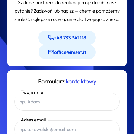
podpowiadamy, w jakich projektach sprawdza się najlepiej i
Szukasz partnera do realizacji projektu lub masz
jakie korzyści przynosi jego wdrożenie.
pytanie? Zadzwoń lub napisz — chętnie pomożemy
znaleźć najlepsze rozwiązanie dla Twojego biznesu.
+48 733 341 118
office@imset.it
Formularz
kontaktowy
Twoje imię
Adres email