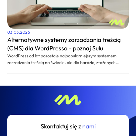
03.03.2026
Alternatywne systemy zarządzania treścią
(CMS) dla WordPressa - poznaj Sulu
WordPress od lat pozostaje najpopularniejszym systemem
zarządzania treścią na świecie, ale dla bardziej złożonych
projektów warto rozważyć alternatywy. Jednym z wartych
uwagi rozwiązań jest Sulu CMS, który - dzięki połączeniu
elastyczności, skalowalności i zaawansowanych funkcji -
pozwala tworzyć rozbudowane strony internetowe i aplikacje
webowe. Platforma wyróżnia się możliwością łatwego
dostosowania do potrzeb użytkownika, obsługą wielojęzycznych
treści oraz integracją z innymi systemami, co czyni ją
odpowiednią dla firm wymagających bardziej rozbudowanych
rozwiązań niż te oferowane przez standardowy WordPress. W
Skontaktuj się z
nami
artykule przyglądamy się kluczowym funkcjom systemu i