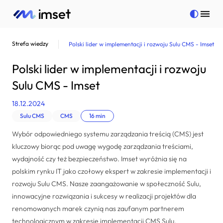
Strefa wiedzy
Polski lider w implementacji i rozwoju Sulu CMS - Imset
Strony internetowe
Polski lider w implementacji i rozwoju
Aplikacje mobilne
Sulu CMS - Imset
Bezpieczeństwo
18.12.2024
Pełna oferta
Sulu CMS
CMS
16 min
Więcej
Pełna oferta
Wybór odpowiedniego systemu zarządzania treścią (CMS) jest
Kontakt
Strony internetowe
Więcej
kluczowy biorąc pod uwagę wygodę zarządzania treściami,
wydajność czy też bezpieczeństwo. Imset wyróżnia się na
Aplikacje mobilne
Realizacje
polskim rynku IT jako czołowy ekspert w zakresie implementacji i
Bezpieczeństwo
Strefa wiedzy
rozwoju Sulu CMS. Nasze zaangażowanie w społeczność Sulu,
innowacyjne rozwiązania i sukcesy w realizacji projektów dla
Marketing internetowy
Kariera
renomowanych marek czynią nas zaufanym partnerem
Doradztwo technologiczne
Polityka prywatności
technologicznym w zakresie implementacji CMS Sulu.