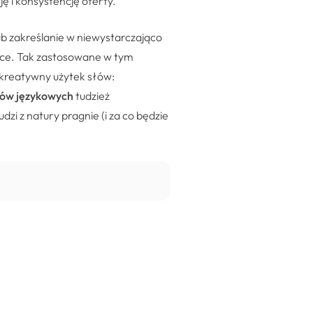
ję i konsystencję oferty.
ub zakreślanie w niewystarczająco
żące. Tak zastosowane w tym
e kreatywny użytek słów:
ków językowych
tudzież
dzi z natury pragnie (i za co będzie