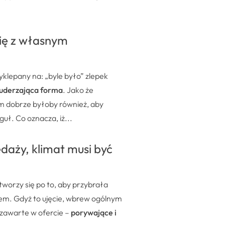
 się z własnym
yklepany na: „byle było” zlepek
 uderzająca forma
. Jako że
iem dobrze byłoby również, aby
uł. Co oznacza, iż...
aży, klimat musi być
 tworzy się po to, aby przybrała
em. Gdyż to ujęcie, wbrew ogólnym
 zawarte w ofercie –
porywające i