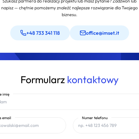
Szukasz partnera do realizacji projektu lub masz pytanie? Zadzwoń lub
napisz — chętnie pomożemy znaleźć najlepsze rozwiązanie dla Twojego
biznesu.
+48 733 341 118
office@imset.it
Formularz
kontaktowy
e imię
s email
Numer telefonu