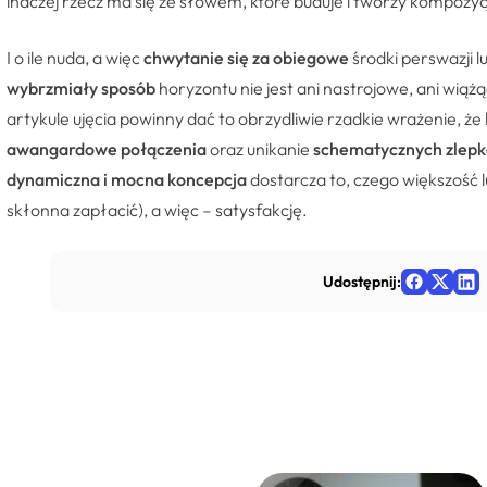
inaczej rzecz ma się ze słowem, które buduje i tworzy kompozyc
I o ile nuda, a więc
chwytanie się za obiegowe
środki perswazji l
wybrzmiały sposób
horyzontu nie jest ani nastrojowe, ani wią
artykule ujęcia powinny dać to obrzydliwie rzadkie wrażenie, ż
awangardowe połączenia
oraz unikanie
schematycznych zlep
dynamiczna i mocna koncepcja
dostarcza to, czego większość lu
skłonna zapłacić), a więc – satysfakcję.
Udostępnij: