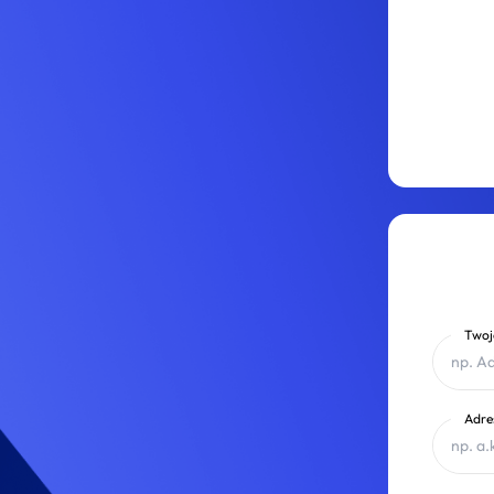
Twoj
Adre