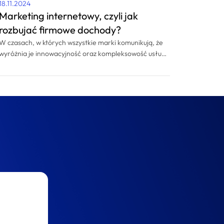
18.11.2024
Marketing internetowy, czyli jak
rozbujać firmowe dochody?
W czasach, w których wszystkie marki komunikują, że
wyróżnia je innowacyjność oraz kompleksowość usług,
grafika reklamowa nieprzerwanie męczy profilami
uśmiechniętych ludzi, a copywriterzy twierdzą, że
napisano już wszystko, można nadziać się na
wątpliwość, czy marketing internetowy to wciąż
słuszna i miarodajna opcja.