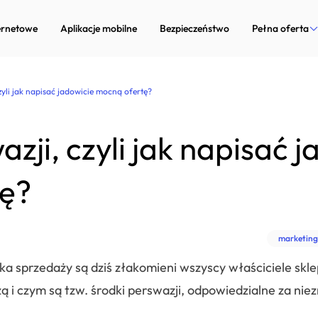
ernetowe
Aplikacje mobilne
Bezpieczeństwo
Pełna oferta
Strony inter
zyli jak napisać jadowicie mocną ofertę?
Aplikacje mob
zji, czyli jak napisać 
Bezpieczeńst
Marketing in
ę?
Doradztwo te
marketing
Dedykowane 
a sprzedaży są dziś złakomieni wszyscy właściciele skl
Zarządzanie p
 i czym są tzw. środki perswazji, odpowiedzialne za nie
Systemy Com