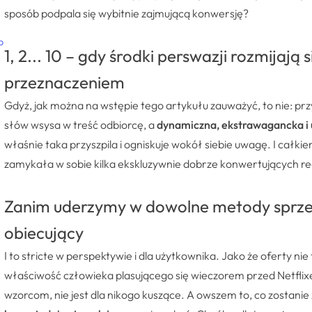
sposób podpala się wybitnie zajmującą konwersję?
b
1, 2... 10 – gdy środki perswazji rozmijają
przeznaczeniem
Gdyż, jak można na wstępie tego artykułu zauważyć, to nie: prz
słów wsysa w treść odbiorcę, a
dynamiczna, ekstrawagancka i
właśnie taka przyszpila i ogniskuje wokół siebie uwagę. I całk
zamykała w sobie kilka ekskluzywnie dobrze konwertujących reg
Zanim uderzymy w dowolne metody sprzed
obiecujący
I to stricte w perspektywie i dla użytkownika. Jako że oferty nie
właściwość człowieka plasującego się wieczorem przed Netflix
wzorcom, nie jest dla nikogo kuszące. A owszem to, co zostanie