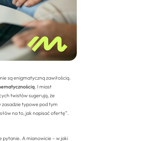
 nie są enigmatyczną zawiłością.
hematycznością
. I miast
ych twistów sugerują, że
w zasadzie typowe pod tym
łów na to, jak napisać ofertę”.
 pytanie. A mianowicie – w jaki