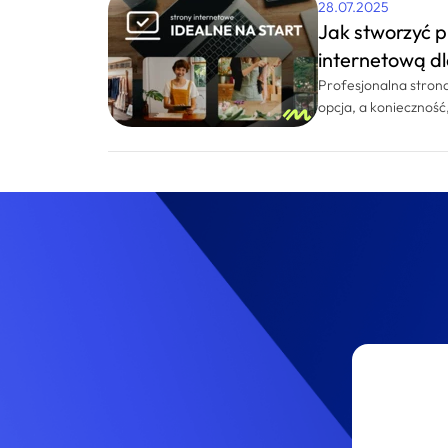
28.07.2025
Jak stworzyć p
internetową dl
Profesjonalna strona
opcja, a konieczność
zasięgu. Niezależnie 
działalności, obecnoś
ponieważ zwiększa w
kontakt z klientem i
rynku. Własna stron
przynosi wymierne kor
zaprojektowana, zo
lokalnych zapytań i
użytkowników.