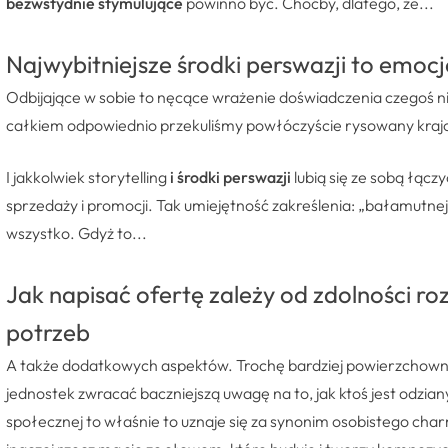
bezwstydnie stymulujące
powinno być. Choćby, dlatego, że...
Najwybitniejsze środki perswazji to emocj
Odbijające w sobie to nęcące wrażenie doświadczenia czegoś ni
całkiem odpowiednio przekuliśmy powłóczyście rysowany krajo
I jakkolwiek storytelling
i środki perswazji
lubią się ze sobą łąc
sprzedaży i promocji. Tak umiejętność zakreślenia: „bałamutne
wszystko. Gdyż to...
Jak napisać ofertę zależy od zdolności ro
potrzeb
A także dodatkowych aspektów. Trochę bardziej powierzchownyc
jednostek zwracać baczniejszą uwagę na to, jak ktoś jest odzia
społecznej to właśnie to uznaje się za synonim osobistego charm