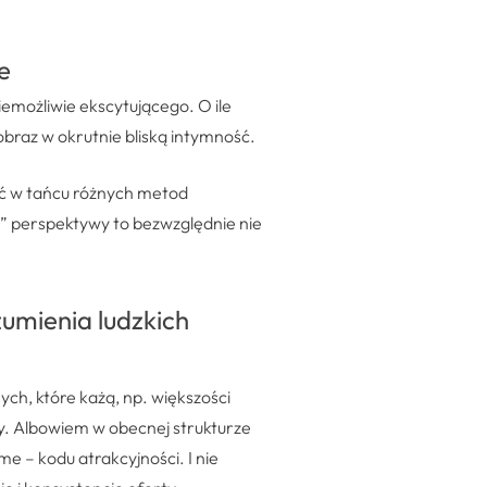
e
emożliwie ekscytującego. O ile
braz w okrutnie bliską intymność.
zyć w tańcu różnych metod
j” perspektywy to bezwzględnie nie
zumienia ludzkich
h, które każą, np. większości
ny. Albowiem w obecnej strukturze
e – kodu atrakcyjności. I nie