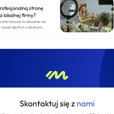
rofesjonalną stronę
a lokalnej firmy?
 internetowa to aktualnie nie
, nawet dla firm o lokalnym
od branży czy wielkości
ć w sieci jest bardzo istotna,
iarygodność, znacząco ułatwia
 pozwala skutecznie konkurować na
a www to inwestycja, która
zyści, zwłaszcza jeśli jest dobrze
ptymalizowana pod kątem
 dostosowana do potrzeb
Skontaktuj się z
nami