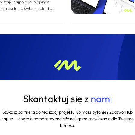
zostaje najpopularniejszym
 treścią na świecie, ale dla
projektów warto rozważyć
z wartych uwagi rozwiązań jest
ęki połączeniu elastyczności,
ansowanych funkcji - pozwala
strony internetowe i aplikacje
yróżnia się możliwością łatwego
rzeb użytkownika, obsługą
i oraz integracją z innymi
ją odpowiednią dla firm
ej rozbudowanych rozwiązań niż
 standardowy WordPress. W
y się kluczowym funkcjom systemu
kich projektach sprawdza się
Skontaktuj się z
nami
yści przynosi jego wdrożenie.
Szukasz partnera do realizacji projektu lub masz pytanie? Zadzwoń lub
napisz — chętnie pomożemy znaleźć najlepsze rozwiązanie dla Twojego
biznesu.