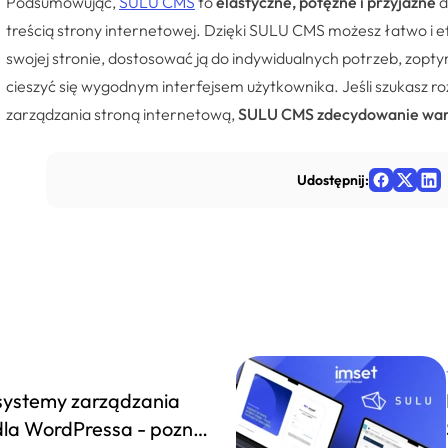
Podsumowując,
SULU CMS
to
elastyczne, potężne i przyjazne
d
treścią strony internetowej. Dzięki SULU CMS możesz łatwo i e
swojej stronie, dostosować ją do indywidualnych potrzeb, zopt
cieszyć się wygodnym interfejsem użytkownika. Jeśli szukasz r
zarządzania stroną internetową,
SULU CMS zdecydowanie wart
Udostępnij:
systemy zarządzania
dla WordPressa - poznaj