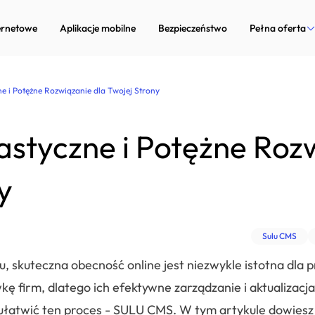
ernetowe
Aplikacje mobilne
Bezpieczeństwo
Pełna oferta
Strony inter
ne i Potężne Rozwiązanie dla Twojej Strony
Aplikacje mob
astyczne i Potężne Roz
Bezpieczeńst
Marketing in
y
Doradztwo te
Sulu CMS
Dedykowane 
u, skuteczna obecność online jest niezwykle istotna dla 
Zarządzanie p
ę firm, dlatego ich efektywne zarządzanie i aktualizacj
 ułatwić ten proces - SULU CMS. W tym artykule dowiesz 
Systemy Com