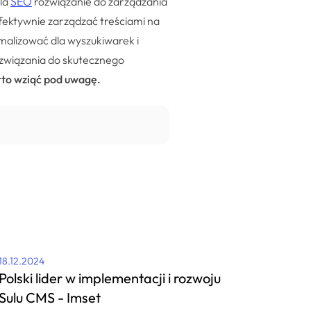
la
SEO
rozwiązanie do zarządzania
fektywnie zarządzać treściami na
ymalizować dla wyszukiwarek i
ozwiązania do skutecznego
o wziąć pod uwagę.
18.12.2024
Polski lider w implementacji i rozwoju
Sulu CMS - Imset