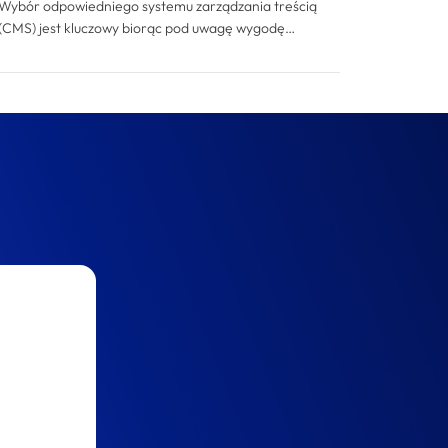
Wybór odpowiedniego systemu zarządzania treścią
(CMS) jest kluczowy biorąc pod uwagę wygodę
zarządzania treściami, wydajność czy też
bezpieczeństwo. Imset wyróżnia się na polskim rynku IT
jako czołowy ekspert w zakresie implementacji i
rozwoju Sulu CMS. Nasze zaangażowanie w
społeczność Sulu, innowacyjne rozwiązania i sukcesy w
realizacji projektów dla renomowanych marek czynią
nas zaufanym partnerem technologicznym w zakresie
implementacji CMS Sulu.